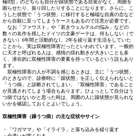
極II型」のどちらも自分が躁状態である自覚がなく、周囲を
困らせたり、振り回したりすることになります。さらに、こ
うした状態で「うつ状態」に移行すると極端な自責の念など
から自殺に至ってしまうケースもあるので注意が必要です。
なお「ファウスト」や「若きウェルテルの悩み」などの
数々の名作を残したドイツの文豪ゲーテは、何もしない（で
きない）6年間と活動的な1、2年を繰り返す生活をしていた
ことから、実は双極性障害だったといわれています。一般的
に天才と呼ばれる人は、感情の揺れ動きが大きいことも多
く、潜在的に双極性障害の要素を持っているという説もあり
ます。
双極性障害の人が不調を感じるときは、主に「うつ状態」
のときなので、診療時に「躁状態」を正しく伝えられないと
「うつ病」と診断されてしまい、「双極性障害」であること
が見逃されてしまう場合もあります。ひょっとして自分はう
つ病ではないかと思った時は、周囲の人に躁状態が見られな
いかを確認しておくとよいでしょう。
双極性障害（躁うつ病）の主な症状やサイン
・「ワガママ」や「イライラ」と落ち込みを繰り返す
・金遣いが荒くなる