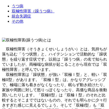
うつ病
双極性障害（躁うつ病）
統合失調症
その他
双極性障害（そうきょくせいしょうがい）とは、気持ちが
落ち込む「うつ状態」と、ハイテンションで活動的な「躁状
態」を繰り返す症状です。以前は「躁うつ病」の名で知られ
ていましたが、両極端な病状が起こることから現在では「双
極性障害」と呼んでいます。
双極性障害は「躁状態」が強い「双極Ⅰ型」と、軽い「双
極II型」があります。「双極Ⅰ型」は、かなりアグレッシブ
で、極端に落ち着きがなくなったり、眠らず動き続けたり、
家族や周囲に対して怒りっぽくなったり、高価な商品を衝動
買いしたりします。「双極II型」は「双極Ⅰ型」のそれと比
較するとそこまでではないものの、それでも明らかに少々行
きすぎた感じに見えるでしょう。そして「双極I型」も「双